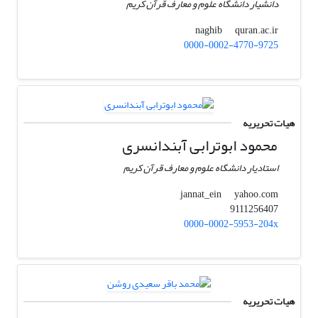
دانشیار دانشگاه علوم و معارف قرآن کریم
quran.ac.ir
naghib
0000-0002-4770-9725
هیات تحریریه
محمود ابوترابی آبندانسری
استادیار دانشگاه علوم و معارف قرآن کریم
yahoo.com
jannat_ein
9111256407
0000-0002-5953-204x
هیات تحریریه