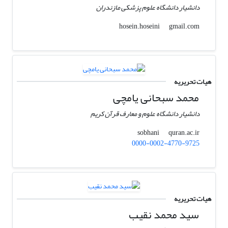
دانشیار دانشگاه علوم پزشکی مازندران
gmail.com
hosein.hoseini
هیات تحریریه
محمد سبحانی یامچی
دانشیار دانشگاه علوم و معارف قرآن کریم
quran.ac.ir
sobhani
0000-0002-4770-9725
هیات تحریریه
سید محمد نقیب