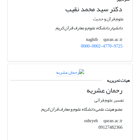
دکتر سید محمد نقیب
علوم قرآن و حدیث
دانشیار دانشگاه علوم و معارف قرآن کریم
quran.ac.ir
naghib
0000-0002-4770-9725
هیات تحریریه
رحمان عشریه
تفسیر علوم قرآنی
عضو هیئت علمی دانشگاه علوم و معارف قرآن کریم
quran.ac.ir
oshryeh
09127482366