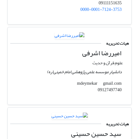
09111151635
0000-0001-7124-3753
هیات تحریریه
امیررضا اشرفی
علوم قرآن و حدیث
دانشیار موسسه علمی پژوهشی امام خمینی(ره)
gmail.com
mdeymekar
09127497740
هیات تحریریه
سید حسین حسینی