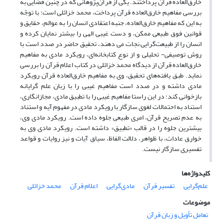
خارق‌العاده قرآن پرداختند. یکی از قرآن‌پژوهانی که در چنین فضایی به
بررسی مفاهیم خارق‌العاده قرآن پرداخت، محمد خزائلی است؛ با توجّه
به این که مفاهیم خارق‌العاده، جنبه اعتقادی انسان را به عوالم، حقایق و
قوانین فوق طبیعی ممکن، و دست غیبی الهی را بیشتر نمایان کرده و
انسان را از طبیعت‌گرایی نجات می دهند، تحقیق حاضر در صدد است با
روش توصیفی- تحلیلی و از نوع کتابخانه‌ای، رویکرد مادی به مفاهیم
خارق‌العاده قرآن از دیدگاه محمد خزائلی در کتاب اعلام قرآن را بررسی
نماید. طبق یافته‌های تحقیق، وی به مفاهیم خارق‌العاده قرآن رویکرد
مادی داشته و در صدد است مفاهیم غیبی را با زبان علم گرایانه
بازخوانی کند؛ در این راستا مفاهیم غیبی را با تطبیق مادی، مجاز‌انگاری،
استناد به احتمالات لغوی سازگار با رویکرد مادی در مفهوم آیه و استناد
به عدم تصریح قرآن، امری طبیعی جلوه داده است. رویکرد مادی وی،
بیشترین جلوه را در قالب «تطبیق» داشته است. رویکرد مادی وی به
خوارق عادات، با ظواهر، دلالت الفاظ، سیاق آیات و نیز روایات و قواعد
تفسیری سازگار نیست.
کلیدواژه‌ها
علم‌گرایی
تفسیر قرآن
مادی‌گرایی
اعلام قرآن
محمد خزائلی
موضوعات
تعامل تأویل و زبان قرآن