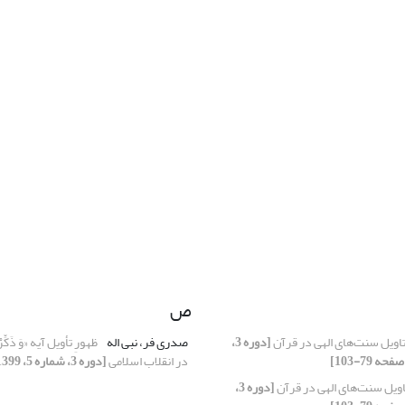
ص
اویل سنت‌های الهی در قرآن
[دوره 3،
صدری فر، نبی اله
ظهورِ تأویل آیه «وَ ذَکِّرْهُمْ
در انقلاب اسلامی
[دوره 3، شماره 5، 1399]
اویل سنت‌های الهی در قرآن
[دوره 3،