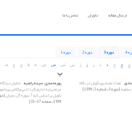
ارسال مقاله
داوران
تماس با ما
ه 4
دوره 3
دوره 2
دوره 1
چ
ح
خ
د
ذ
ر
ز
ژ
س
ش
ص
ض
ط
ظ
ع
غ
ف
پ
ادق
تعدّد مصادیق تأویل در نگاه
پورمحمدی، سیده راضیه
تحلیل دیدگاه
و سلفیه
[دوره 3، شماره 5، 1399]
مرتضی(ره) با رویکرد ادبی وکلامی پیرامون
تاویل بر اساس آیه 7 سوره آل عمران
1399، صفحه 17-31]