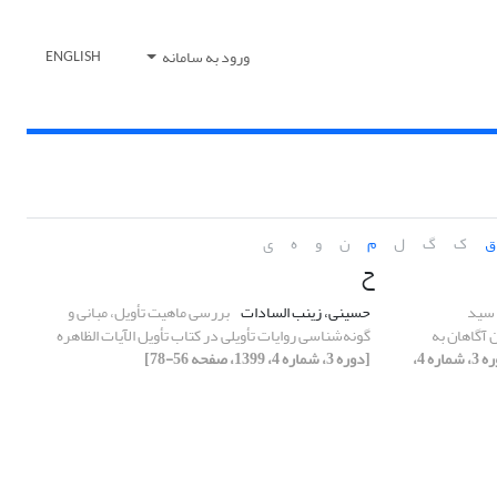
ورود به سامانه
ENGLISH
ق
ک
گ
ل
م
ن
و
ه
ی
ح
 سید
حسینی، زینب السادات
بررسی ماهیت تأویل، مبانی و
 آگاهان به
گونه‌شناسی روایات تأویلی در کتاب تأویل الآیات الظاهره
[دوره 3، شماره 4،
[دوره 3، شماره 4، 1399، صفحه 56-78]