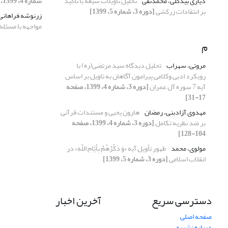
دیاری بیدگلی، محمدتقی
تحلیل تأویلات شیعه با تأکید
شماره 4، 1399، صفحه 79-103]
بر انتقادات زرکشی
[دوره 3، شماره 5، 1399]
زرنوشه فراهان
مواجهه با مسئله‌
م
مروتی، سهراب
تحلیل دیدگاه سید مرتضی(ره) با
رویکرد ادبی وکلامی پیرامون آگاهان به تاویل بر اساس
آیه 7 سوره آل عمران
[دوره 3، شماره 4، 1399، صفحه
17-31]
مهدوی آزادبنی، رمضان
هارون یحیی و مستندات قرآنی
بر ضد نظریه تکامل
[دوره 3، شماره 4، 1399، صفحه
104-128]
مولوی، محمد
ظهورِ تأویل آیه «وَ ذَکِّرْهُمْ بِأَیَّامِ اللَّهِ» در
انقلاب اسلامی
[دوره 3، شماره 5، 1399]
دسترسی سریع
آخرین اخبار
صفحه اصلی
درباره نشریه