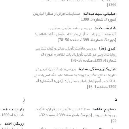
1399]
اصفهانی، سید عبدالله
متشابهات قرآن از منظر اخباریان
[دوره 3، شماره 5، 1399]
افتاده، صدیقه
بررسی ماهیت تأویل، مبانی و
گونه‌شناسی روایات تأویلی در کتاب تأویل الآیات الظاهره
[دوره 3، شماره 4، 1399، صفحه 56-78]
اکبری، زهرا
بررسی ماهیت تأویل، مبانی و گونه‌شناسی
روایات تأویلی در کتاب تأویل الآیات الظاهره
[دوره 3،
شماره 4، 1399، صفحه 56-78]
امینی کهریزسنگی، سمیه
بررسی تاویلات ابن عربی در
نظریه انقطاع عذاب باتوجه به مساله غایت شناسی انسان
با تاکید بر آموزه‌های امام خمینی(ره)
[دوره 3، شماره 4،
1399، صفحه 1-16]
د
ز
دسترنج، فاطمه
معنا شناسی «تأویل» در قرآن با تأکید
زارعی، حدیثه
ت
بر روابط مفهومی
[دوره 3، شماره 4، 1399، صفحه 32-
شماره 4، 1399، صفحه 79-103]
55]
زرنگار، احمد
ت