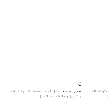
ق
 بِأَیَّامِ اللَّهِ»
قنبری، مرضیه
تحلیل تأویلات شیعه با تأکید بر انتقادات
زرکشی
[دوره 3، شماره 5، 1399]