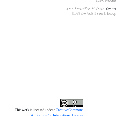
ی، حسن
رویکردهای کلامی مختلف در
ی تأویل
[دوره 3، شماره 5، 1399]
This work is licensed under a
Creative Commons
.
Attribution 4.0 International License