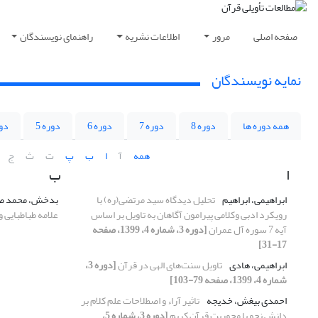
صفحه اصلی
مرور
اطلاعات نشریه
راهنمای نویسندگان
نمایه نویسندگان
همه دوره ها
دوره 8
دوره 7
دوره 6
دوره 5
دور
همه
آ
ا
ب
پ
ت
ث
ج
ا
ب
ابراهیمی، ابراهیم
تحلیل دیدگاه سید مرتضی(ره) با
بدخش، محمد ص
رویکرد ادبی وکلامی پیرامون آگاهان به تاویل بر اساس
علامه طباطبایی 
آیه 7 سوره آل عمران
[دوره 3، شماره 4، 1399، صفحه
17-31]
ابراهیمی، هادی
تاویل سنت‌های الهی در قرآن
[دوره 3،
شماره 4، 1399، صفحه 79-103]
احمدی بیغش، خدیجه
تاثیر آراء و اصطلاحات علم کلام بر
دانش نحو با محوریت قرآن کریم
[دوره 3، شماره 5،